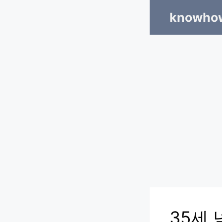
Skip
knowhow
to
content
35세