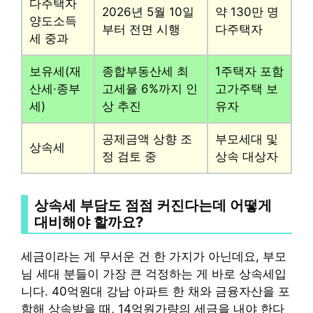
다주택자
2026년 5월 10일
약 130만 명
양도소득
부터 전면 시행
다주택자
세 중과
보유세(재
종합부동산세 최
1주택자 포함
산세·종부
고세율 6%까지 인
고가주택 보
세)
상 추진
유자
공제금액 상향 조
부모세대 및
상속세
정 검토 중
상속 대상자
상속세 부담도 점점 커진다는데 어떻게
대비해야 할까요?
세금이라는 게 무서운 건 한 가지가 아닌데요, 부모
님 세대 분들이 가장 큰 걱정하는 게 바로 상속세입
니다. 40억원대 강남 아파트 한 채와 금융자산을 포
함해 상속받을 때, 14억원가량의 세금을 내야 한다