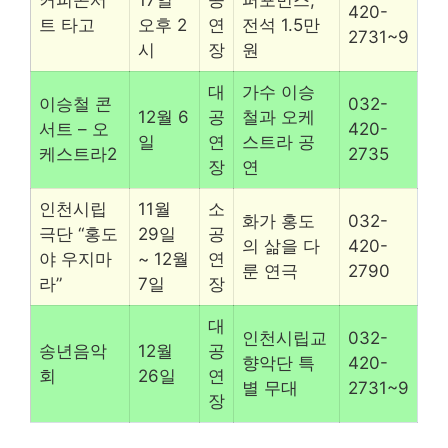
420-
트 타고
오후 2
연
전석 1.5만
2731~9
시
장
원
대
가수 이승
이승철 콘
032-
12월 6
공
철과 오케
서트 – 오
420-
일
연
스트라 공
케스트라2
2735
장
연
인천시립
11월
소
화가 홍도
032-
극단 “홍도
29일
공
의 삶을 다
420-
야 우지마
~ 12월
연
룬 연극
2790
라”
7일
장
대
인천시립교
032-
송년음악
12월
공
향악단 특
420-
회
26일
연
별 무대
2731~9
장