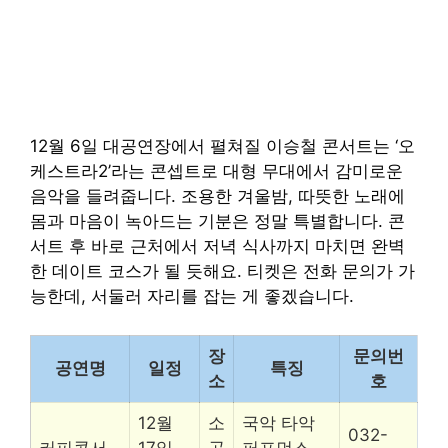
12월 6일 대공연장에서 펼쳐질 이승철 콘서트는 ‘오
케스트라2’라는 콘셉트로 대형 무대에서 감미로운
음악을 들려줍니다. 조용한 겨울밤, 따뜻한 노래에
몸과 마음이 녹아드는 기분은 정말 특별합니다. 콘
서트 후 바로 근처에서 저녁 식사까지 마치면 완벽
한 데이트 코스가 될 듯해요. 티켓은 전화 문의가 가
능한데, 서둘러 자리를 잡는 게 좋겠습니다.
장
문의번
공연명
일정
특징
소
호
12월
소
국악 타악
032-
커피콘서
17일
공
퍼포먼스,