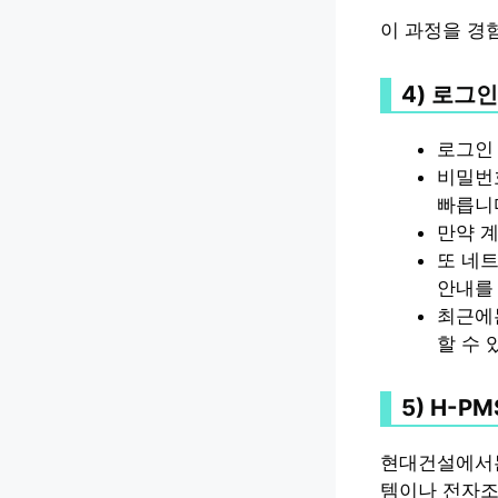
이 과정을 경
4) 로그
로그인
비밀번
빠릅니
만약 계
또 네트
안내를
최근에
할 수 
5) H-
현대건설에서는
템이나 전자조