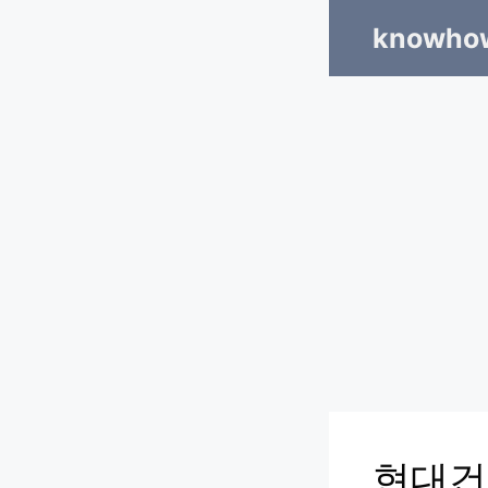
Skip
knowhow
to
content
현대건