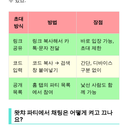
수 있죠.
초대
방법
장점
방식
링크
링크 복사해서 카
바로 입장 가능,
공유
톡·문자 전달
초대 제한
코드
코드 복사 → 검색
간단, 디바이스
입력
창 붙여넣기
구분 없이
공개
홈 탭의 파티 목록
낯선 사람도 함
목록
에서 참여
께 가능
왓챠 파티에서 채팅은 어떻게 켜고 끄나
요?