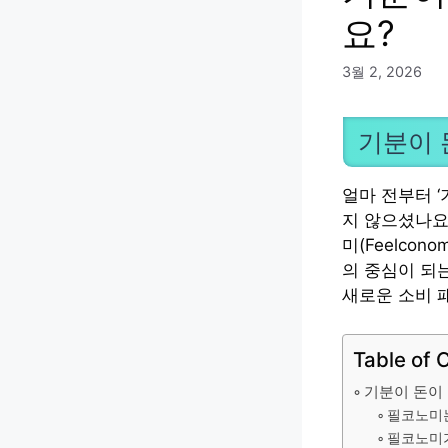
요?
3월 2, 2026
기분이 
얼마 전부터 ‘
지 않으셨나요
미(Feelco
의 중심이 되
새로운 소비 
Table of 
기분이 돈이
필코노미는
필코노미가