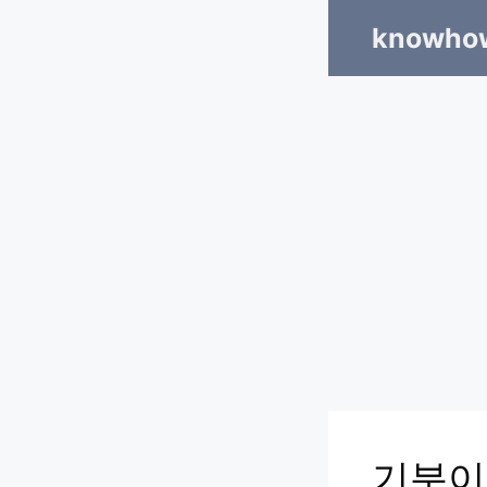
Skip
knowhow
to
content
기분이