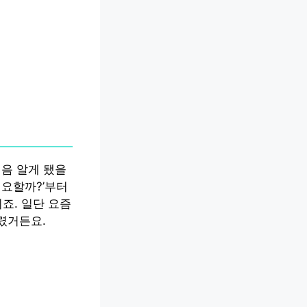
처음 알게 됐을
필요할까?’부터
죠. 일단 요즘
렸거든요.