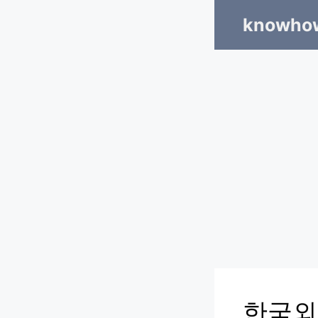
Skip
knowhow
to
content
한국외