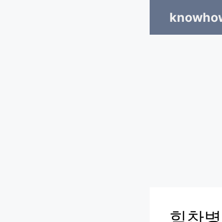
Skip
knowhow
to
content
힘찬병