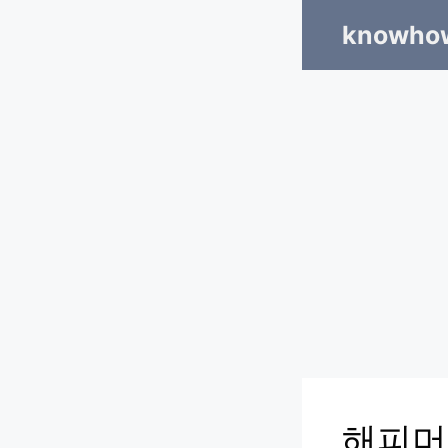
Skip
knowhow
to
content
해피머