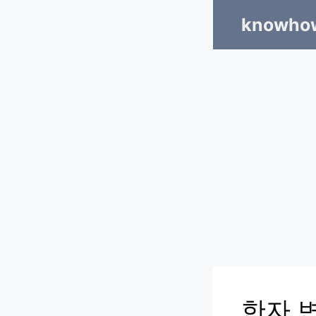
Skip
knowhow
to
content
한자 