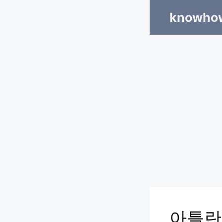
Skip
knowhow
to
content
아틀란