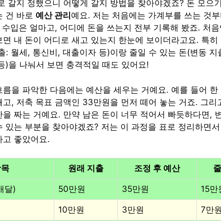
디로 갈지 정했으니 어떻게 갈지 방법을 찾아야겠죠? 돈 모으
는 건 바로
예산 관리
예요. 저는 처음에는 가계부를 쓰는 것
안 수입은 얼마고, 어디에 돈을 쓰는지 전부 기록해 봤죠. 처
보면 내 돈이 어디로 새고 있는지 한눈에 보이더라고요. 특히 
출: 월세, 통신비, 대출이자 등)이랑 줄일 수 있는 돈(변동 지출
등)을 나눠서 보면 충격적일 때도 있어요!
흐름을 파악한 다음에는 예산을 세우는 거예요. 예를 들어 한
고, 저축 목표 금액인 33만원을 먼저 떼어 놓는 거죠. 그리
산을 짜는 거예요. 만약 남은 돈이 너무 적어서 빠듯하다면, 
수 있는 부분을 찾아야겠죠? 저는 이 과정을 표로 정리하면서
하고 좋았어요.
항목
원래 지출
조정 후 예산
줄
배달)
50만원
35만원
15만
10만원
3만원
7만