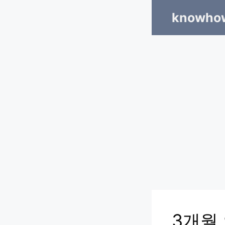
Skip
knowhow
to
content
3개월