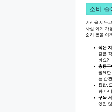
소비 줄
예산을 세우고
사실 이게 가
순히 돈을 아
작은 
같은 작
까요?
충동구
필요한 
는 습관
집밥, 
싸 다니
구독 서
있진 