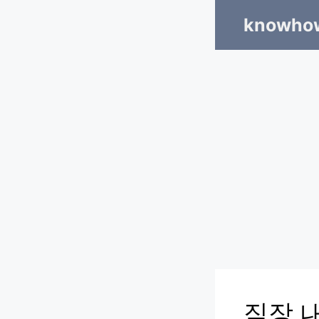
Skip
knowhow
to
content
직장 