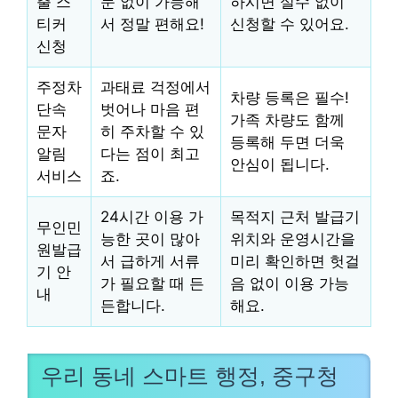
출 스
문 없이 가능해
하시면 실수 없이
티커
서 정말 편해요!
신청할 수 있어요.
신청
주정차
과태료 걱정에서
차량 등록은 필수!
단속
벗어나 마음 편
가족 차량도 함께
문자
히 주차할 수 있
등록해 두면 더욱
알림
다는 점이 최고
안심이 됩니다.
서비스
죠.
24시간 이용 가
목적지 근처 발급기
무인민
능한 곳이 많아
위치와 운영시간을
원발급
서 급하게 서류
미리 확인하면 헛걸
기 안
가 필요할 때 든
음 없이 이용 가능
내
든합니다.
해요.
우리 동네 스마트 행정, 중구청