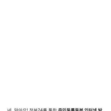
네, 맞아요! 정부24를 통한
주민등록등본 인터넷 발