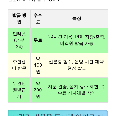
발급 방
수수
특징
법
료
인터넷
24시간 이용, PDF 저장/출력,
(정부
무료
비회원 발급 가능
24)
약
주민센
신분증 필수, 운영 시간 제약,
400
터 방문
현장 발급
원
무인민
약
지문 인증, 설치 장소 제한, 수
원발급
200
수료 지자체별 상이
기
원