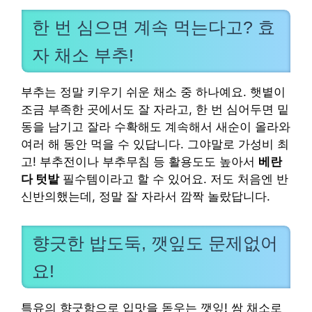
한 번 심으면 계속 먹는다고? 효
자 채소 부추!
부추는 정말 키우기 쉬운 채소 중 하나예요. 햇볕이
조금 부족한 곳에서도 잘 자라고, 한 번 심어두면 밑
동을 남기고 잘라 수확해도 계속해서 새순이 올라와
여러 해 동안 먹을 수 있답니다. 그야말로 가성비 최
고! 부추전이나 부추무침 등 활용도도 높아서
베란
다 텃밭
필수템이라고 할 수 있어요. 저도 처음엔 반
신반의했는데, 정말 잘 자라서 깜짝 놀랐답니다.
향긋한 밥도둑, 깻잎도 문제없어
요!
특유의 향긋함으로 입맛을 돋우는 깻잎! 쌈 채소로