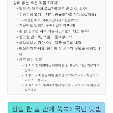
실패 없는 추천 작물 7가지!
정말 한 달 만에 쑥쑥? 국민 텃밭 채소, 상추!
주렁주렁 열리는 재미, 방울토마토 키워보실래요?
매콤한 매력, 고추도 집에서 가능할까요?
겨울에도 달콤한 수확? 딸기의 매력!
한 번 심으면 계속 먹는다고? 효자 채소 부추!
향긋한 밥도둑, 깻잎도 문제없어요!
아삭아삭 시원한 오이, 덩굴 식물의 매력!
망설이지 마세요! 당신의 첫 베란다 텃밭을 응원합니
다!
자주 묻는 질문
Q. 저희 집 베란다는 햇볕이 잘 안 드는데, 채소 키우기 어
렵겠죠?
Q. 흙이나 화분은 어떤 걸로 준비해야 하나요? 처음이라
아무것도 몰라요!
Q. 혹시 채소 키우다가 벌레 생기면 어떡하죠? 약 치는 건
싫은데요.
정말 한 달 만에 쑥쑥? 국민 텃밭