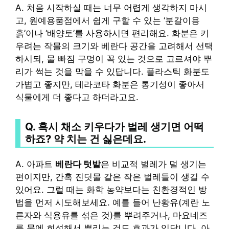
A. 처음 시작하실 때는 너무 어렵게 생각하지 마시
고, 원예용품점에서 쉽게 구할 수 있는 ‘분갈이용
흙’이나 ‘배양토’를 사용하시면 편리해요. 화분은 키
우려는 작물의 크기와 베란다 공간을 고려해서 선택
하시되, 물 빠짐 구멍이 꼭 있는 것으로 고르셔야 뿌
리가 썩는 것을 막을 수 있답니다. 플라스틱 화분도
가볍고 좋지만, 테라코타 화분은 통기성이 좋아서
식물에게 더 좋다고 하더라고요.
Q. 혹시 채소 키우다가 벌레 생기면 어떡
하죠? 약 치는 건 싫은데요.
A. 아파트
베란다 텃밭
은 비교적 벌레가 덜 생기는
편이지만, 간혹 진딧물 같은 작은 벌레들이 생길 수
있어요. 그럴 때는 화학 농약보다는 친환경적인 방
법을 먼저 시도해보세요. 예를 들어 난황유(계란 노
른자와 식용유를 섞은 것)를 뿌려주거나, 마요네즈
를 물에 희석해서 뿌리는 것도 효과가 있답니다. 아