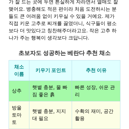
가 잘 드는 곳에 두면 튼실하게 자라면서 열매도 잘
맺어요. 병충해도 적은 편이라 처음 도전하시는 분
들도 큰 어려움 없이 키우실 수 있을 거예요. 제가
직접 키운 고추로 찌개를 끓였더니, 식구들이 평소
보다 더 맛있다고 칭찬해주더라고요. 작은 고추 하
나가 주는 행복이 생각보다 크답니다.
초보자도 성공하는 베란다 추천 채소
채소
키우기 포인트
추천 이유
이름
햇볕 충분, 물 빠
빠른 성장, 쉬운 관
상추
짐 좋은 흙
리
방울
햇볕 충분, 지지
수확의 재미, 공간
토마
대 필요
활용
토