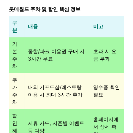
롯데월드 주차 및 할인 핵심 정보
구
내용
비고
분
기
본
종합/파크 이용권 구매 시
초과 시 요
주
3시간 무료
금 부과
차
추
가
내외 기프트샵/레스토랑
영수증 확인
주
이용 시 최대 3시간 추가
필요
차
할
홈페이지에
인
제휴 카드, 시즌별 이벤트
서 상세 확
혜
등 다양