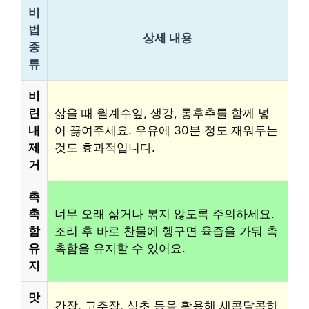
비
법
상세 내용
종
류
비
린
삶을 때 월계수잎, 생강, 통후추를 함께 넣
내
어 끓여주세요. 우유에 30분 정도 재워두는
제
것도 효과적입니다.
거
촉
촉
너무 오래 삶거나 볶지 않도록 주의하세요.
함
조리 후 바로 찬물에 헹구면 육즙을 가둬 촉
유
촉함을 유지할 수 있어요.
지
맛
간장, 고추장, 식초 등을 활용해 새콤달콤하