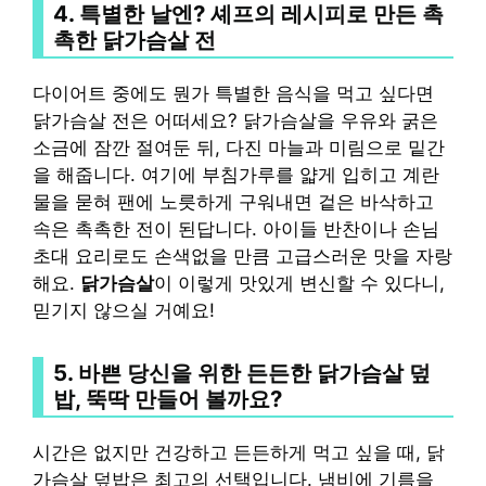
4. 특별한 날엔? 셰프의 레시피로 만든 촉
촉한 닭가슴살 전
다이어트 중에도 뭔가 특별한 음식을 먹고 싶다면
닭가슴살 전은 어떠세요? 닭가슴살을 우유와 굵은
소금에 잠깐 절여둔 뒤, 다진 마늘과 미림으로 밑간
을 해줍니다. 여기에 부침가루를 얇게 입히고 계란
물을 묻혀 팬에 노릇하게 구워내면 겉은 바삭하고
속은 촉촉한 전이 된답니다. 아이들 반찬이나 손님
초대 요리로도 손색없을 만큼 고급스러운 맛을 자랑
해요.
닭가슴살
이 이렇게 맛있게 변신할 수 있다니,
믿기지 않으실 거예요!
5. 바쁜 당신을 위한 든든한 닭가슴살 덮
밥, 뚝딱 만들어 볼까요?
시간은 없지만 건강하고 든든하게 먹고 싶을 때, 닭
가슴살 덮밥은 최고의 선택입니다. 냄비에 기름을