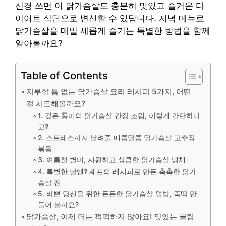
신경 쓰면 이 닭가슴살도 충분히 맛있고 즐거운 다
이어트 식단으로 변신할 수 있답니다. 저녁 메뉴로
닭가슴살을 매일 새롭게 즐기는 특별한 방법을 함께
알아볼까요?
Table of Contents
지루할 틈 없는 닭가슴살 요리 레시피 5가지, 어떤
걸 시도해볼까요?
1. 깊은 풍미의 닭가슴살 간장 조림, 이렇게 간단하다
고?
2. 스트레스까지 날려줄 매콤달콤 닭가슴살 고추장
볶음
3. 여름철 별미, 시원하고 상큼한 닭가슴살 냉채
4. 특별한 날엔? 셰프의 레시피로 만든 촉촉한 닭가
슴살 전
5. 바쁜 당신을 위한 든든한 닭가슴살 덮밥, 뚝딱 만
들어 볼까요?
닭가슴살, 이제 더는 퍽퍽하지 않아요! 맛있는 꿀팁