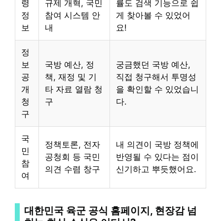
령
규제 개혁, 국민
률도 검색 기능으로 쉽
정
참여 시스템 안
게 찾아볼 수 있었어
보
내
요!
정
보
국방 예산, 정
궁금했던 국방 예산,
공
책, 재정 및 기
직접 청구해서 투명성
개
타 자료 열람 청
을 확인할 수 있었습니
청
구
다.
구
국
정책토론, 전자
내 의견이 국방 정책에
민
공청회 등 국민
반영될 수 있다는 점이
참
의견 수렴 창구
신기하고 뿌듯했어요.
여
대한민국 육군 공식 홈페이지, 현장감 넘